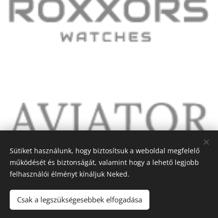
Sütiket használunk, hogy biztosítsuk a weboldal megfelelő
működését és biztonságát, valamint hogy a lehető legjobb
felhasználói élményt kínáljuk Neked.
Csak a legszükségesebbek elfogadása