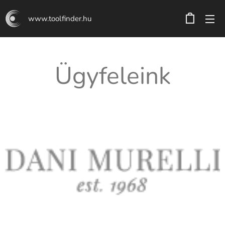
www.toolfinder.hu
Ügyfeleink