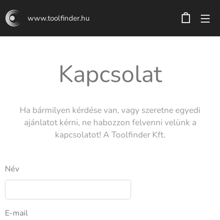
www.toolfinder.hu
Kapcsolat
Ha bármilyen kérdése van, vagy szeretne egyedi
ajánlatot kérni, ne habozzon felvenni velünk a
kapcsolatot! A Toolfinder Kft.
Név
E-mail